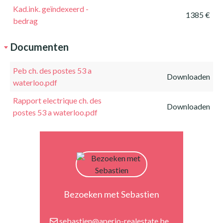
Kad.ink. geïndexeerd -
1385 €
bedrag
Documenten
Peb ch. des postes 53 a
Downloaden
waterloo.pdf
Rapport electrique ch. des
Downloaden
postes 53 a waterloo.pdf
Bezoeken met Sebastien
sebastien@aperio-realestate.be