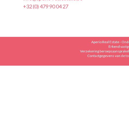
+32 (0) 479 90 04 27
Aperio Real Estate - On
Erkend vastg
Verzekering beroepsaansprakeli
Contactgegevens van de to