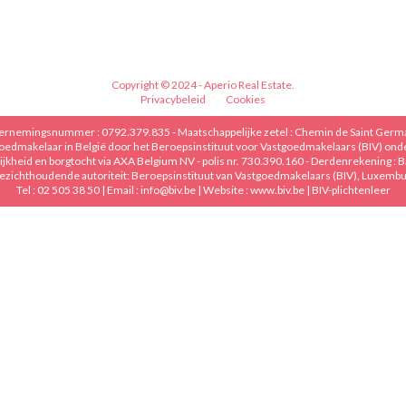
Copyright © 2024 - Aperio Real Estate.
Privacybeleid
Cookies
dernemingsnummer : 0792.379.835 - Maatschappelijke zetel : Chemin de Saint Germa
oedmakelaar in België door het Beroepsinstituut voor Vastgoedmakelaars (BIV) onde
jkheid en borgtocht via AXA Belgium NV - polis nr. 730.390.160 - Derdenrekening :
ezichthoudende autoriteit: Beroepsinstituut van Vastgoedmakelaars (BIV), Luxembur
Tel :
02 505 38 50
| Email :
info@biv.be
| Website :
www.biv.be
|
BIV-plichtenleer