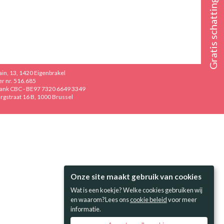
Gratis schatting
in, 13, 1420 Eigenbrakel
r nr. 516.685
 Bank CBC - BE97 7320 6649 3349
gstraat 16 B, 1000 Brussel
Onze site maakt gebruik van cookies
Wat is een koekje? Welke cookies gebruiken wij
en waarom?Lees ons
cookie beleid
voor meer
informatie.