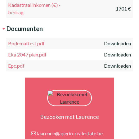
Kadastraal inkomen (€) -
1701 €
bedrag
Documenten
Bodemattest.pdf
Downloaden
Eka 2047 plan.pdf
Downloaden
Epc.pdf
Downloaden
Bezoeken met Laurence
laurence@aperio-realestate.be