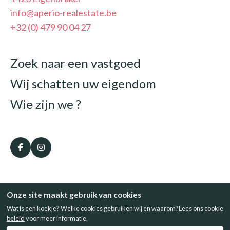
info@aperio-realestate.be
+32 (0) 479 90 04 27
Zoek naar een vastgoed
Wij schatten uw eigendom
Wie zijn we ?
Copyright © 2024 - Aperio Real Estate.
Onze site maakt gebruik van cookies
Privacybeleid
Cookies
Wat is een koekje? Welke cookies gebruiken wij en waarom?Lees ons
cookie
Aperio Real Estate - Ondernemingsnummer : 0792.379.835 - Maatschappelijke
beleid
voor meer informatie.
zetel : Chemin de Saint Germain, 13, 1420 Eigenbrakel