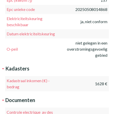
Epc (kwh/m²/j)
157
Epc unieke code
20250508014868
Elektriciteitskeuring
ja, niet conform
beschikbaar
Datum elektriciteitskeuring
niet gelegen in een
O-peil
overstromingsgevoelig
gebied
Kadasters
Kadastraal inkomen (€) -
1628 €
bedrag
Documenten
Controle electrique_av des