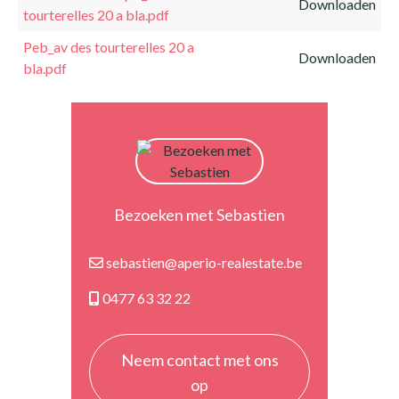
Downloaden
tourterelles 20 a bla.pdf
Peb_av des tourterelles 20 a
Downloaden
bla.pdf
Bezoeken met Sebastien
sebastien@aperio-realestate.be
0477 63 32 22
Neem contact met ons
op